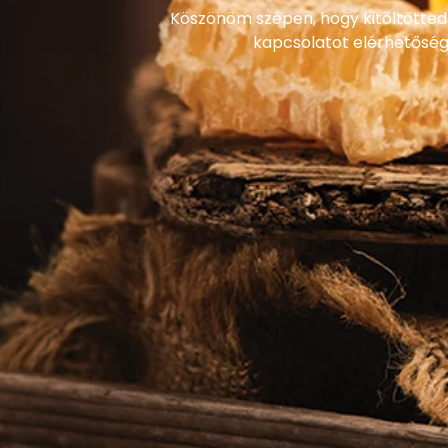
Köszönöm szépen, hogy kitöltötted
kapcsolatot elérhetőség