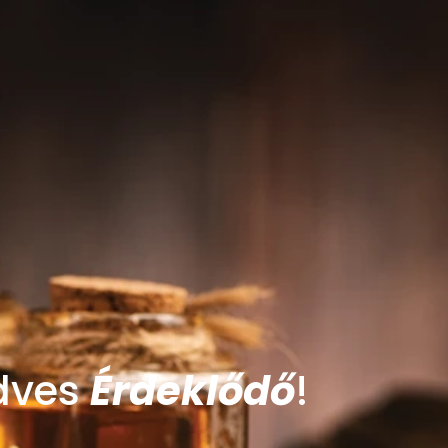
dves
Érdeklődő
!