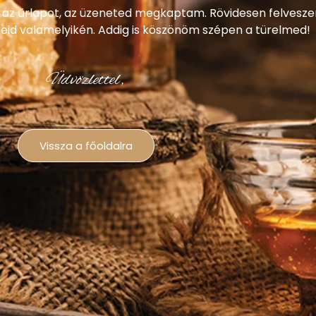
 az űrlapot, az üzeneted megkaptam. Rövidesen felvesze
eid valamelyikén. Addig is köszönöm szépen a türelmed!
Üdvözlettel,
D
é
Vissza a főoldalra