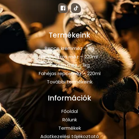
Termékeink
Repce krémméz - 1kg
Propoliszos méz – 220ml
Facélia méz – 1kg
Fahéjas repceméz – 220ml
További termékeink
Információk
Főoldal
Rólunk
Termékek
Adatkezelési tájékoztató