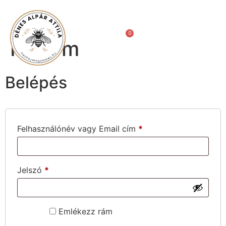
0
Ft
Fiókom
Belépés
Felhasználónév vagy Email cím
*
Jelszó
*
Emlékezz rám
Belépés