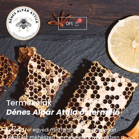
0
Ft
Termékeink
Dénes Alpár Attila őstermelő
Fedezd fel egyedi mézfajtáinkat és gondosan
készített méhészeti termékeinket, melyekben a