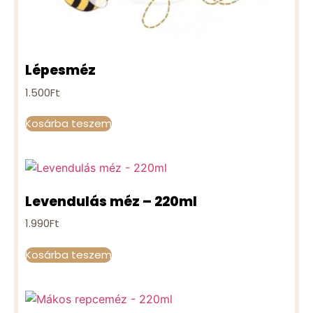
Lépesméz
1.500
Ft
Kosárba teszem
Levendulás méz – 220ml
1.990
Ft
Kosárba teszem