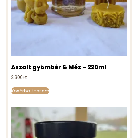
Aszalt gyömbér & Méz – 220ml
2.300
Ft
Kosárba teszem