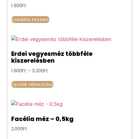
1.900
Ft
Kosárba teszem
Erdei vegyesméz többféle
kiszerelésben
1.900
Ft
–
3.200
Ft
Opciók választása
Facélia méz – 0,5kg
2.000
Ft