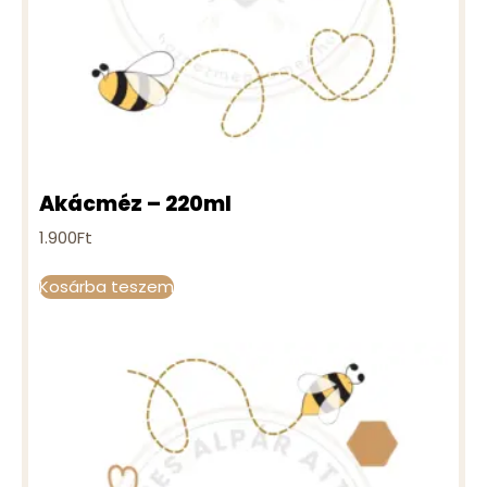
Akácméz – 220ml
1.900
Ft
Kosárba teszem