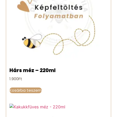
Hárs méz – 220ml
1.900
Ft
Kosárba teszem