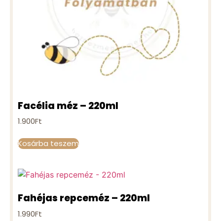
Facélia méz – 220ml
1.900
Ft
Kosárba teszem
Fahéjas repceméz – 220ml
1.990
Ft