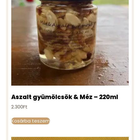
Aszalt gyümölcsök & Méz – 220ml
2.300
Ft
Kosárba teszem