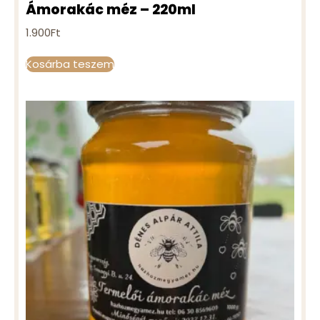
Ámorakác méz – 220ml
1.900
Ft
Kosárba teszem