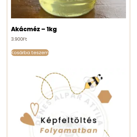
Akácméz – 1kg
3.900
Ft
Kosárba teszem