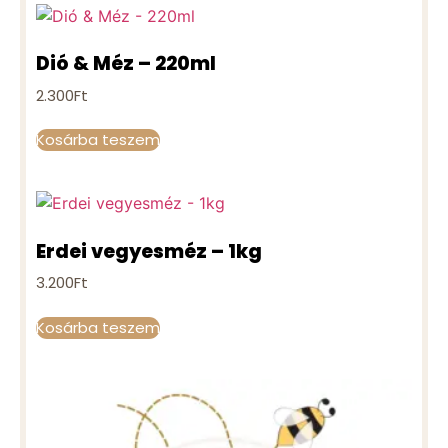
Dió & Méz – 220ml
2.300
Ft
Kosárba teszem
Erdei vegyesméz – 1kg
3.200
Ft
Kosárba teszem