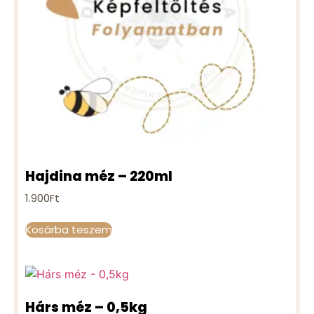
Hajdina méz – 220ml
1.900
Ft
Kosárba teszem
Hárs méz – 0,5kg