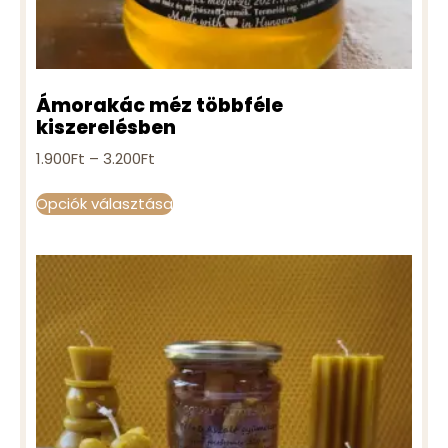
Ámorakác méz többféle
kiszerelésben
1.900
Ft
–
3.200
Ft
Opciók választása