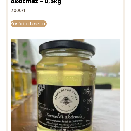
Akácméz – 0,5kg
2.000
Ft
Kosárba teszem