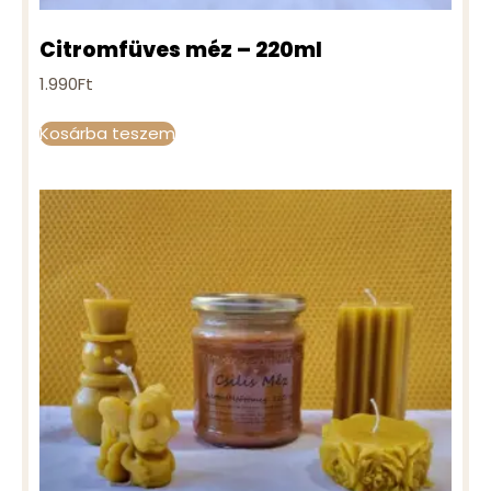
Citromfüves méz – 220ml
1.990
Ft
Kosárba teszem