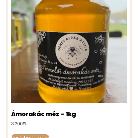
Ámorakác méz – 1kg
3.200
Ft
Kosárba teszem