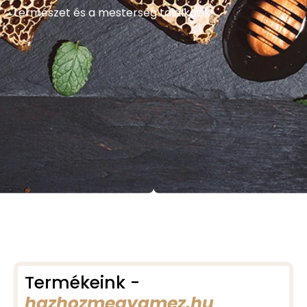
természet és a mesterség találkozik!
Termékeink -
hazhozmegyamez.hu