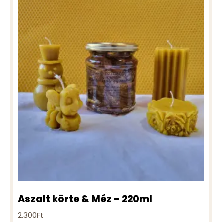
Aszalt körte & Méz – 220ml
2.300
Ft