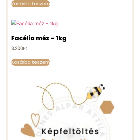
Kosárba teszem
Facélia méz – 1kg
3.200
Ft
Kosárba teszem