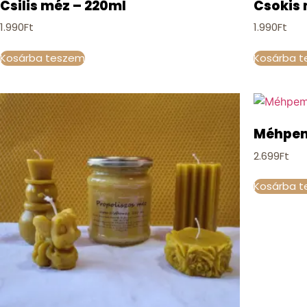
Csilis méz – 220ml
Csokis 
1.990
Ft
1.990
Ft
Kosárba teszem
Kosárba 
Méhpem
2.699
Ft
Kosárba 