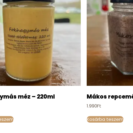
ymás méz – 220ml
Mákos repcemé
1.990
Ft
teszem
Kosárba teszem