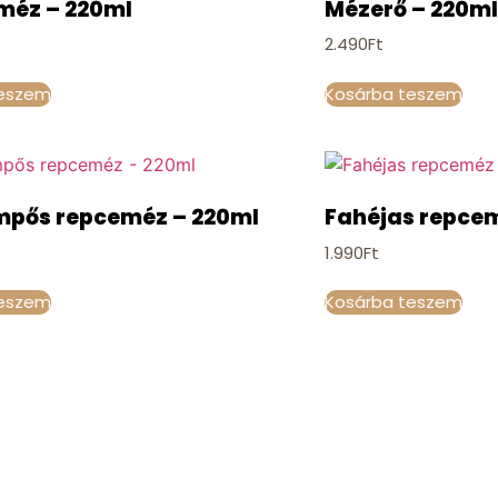
méz – 220ml
Mézerő – 220ml
2.490
Ft
teszem
Kosárba teszem
pős repceméz – 220ml
Fahéjas repce
1.990
Ft
teszem
Kosárba teszem