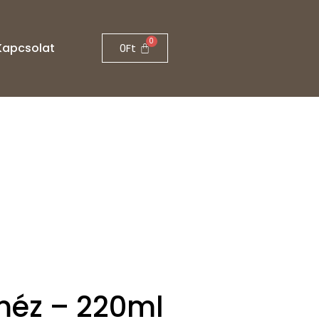
Kapcsolat
0
Ft
méz – 220ml