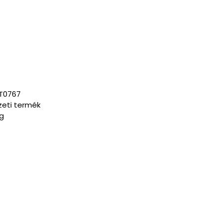
-T0767
eti termék
g