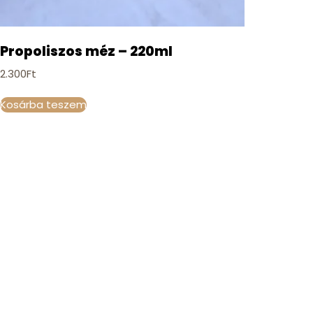
Propoliszos méz – 220ml
2.300
Ft
Kosárba teszem