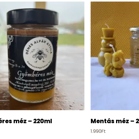
res méz – 220ml
Mentás méz – 
1.990
Ft