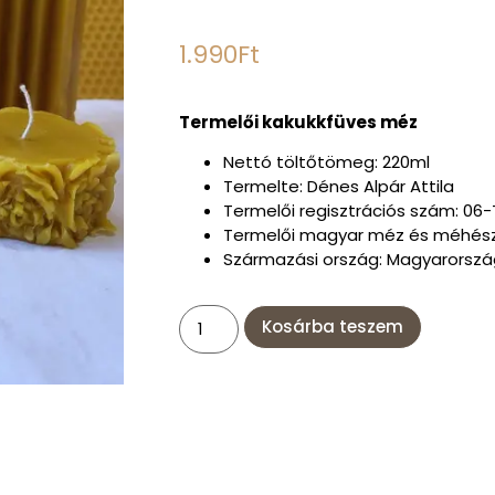
1.990
Ft
Termelői kakukkfüves méz
Nettó töltőtömeg: 220ml
Termelte: Dénes Alpár Attila
Termelői regisztrációs szám: 06
Termelői magyar méz és méhész
Származási ország: Magyarorszá
Kosárba teszem