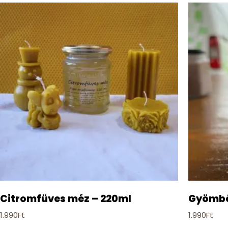
Citromfüves méz – 220ml
Gyömbé
1.990
Ft
1.990
Ft