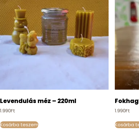
Levendulás méz – 220ml
Fokhag
1.990
Ft
1.990
Ft
Kosárba teszem
Kosárba 