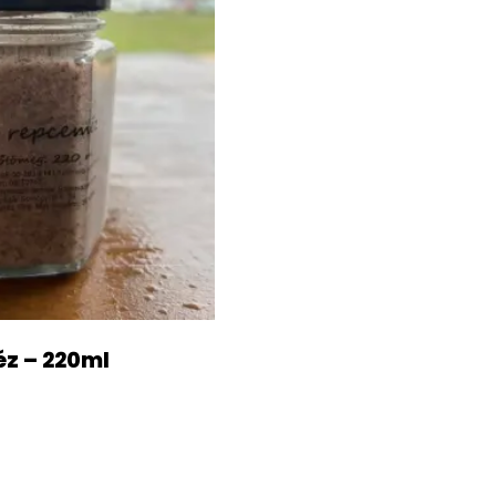
z – 220ml