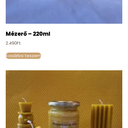
Mézerő – 220ml
2.490
Ft
Kosárba teszem