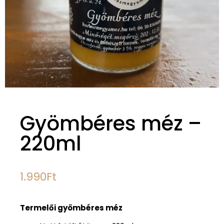
Gyömbéres méz –
220ml
1.990
Ft
Termelői gyömbéres méz