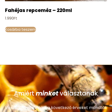
Fahéjas repceméz – 220ml
1.990
Ft
Kosárba teszem
minket
Amiért
választanak
Visszatérő vásárlóink a következő érveket mondták