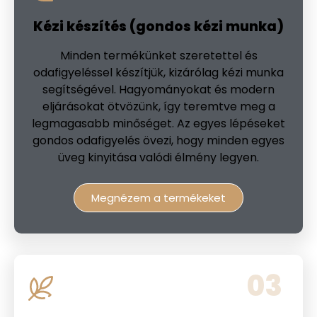
Kézi készítés (gondos kézi munka)
Minden termékünket szeretettel és
odafigyeléssel készítjük, kizárólag kézi munka
segítségével. Hagyományokat és modern
eljárásokat ötvözünk, így teremtve meg a
legmagasabb minőséget. Az egyes lépéseket
gondos odafigyelés övezi, hogy minden egyes
üveg kinyitása valódi élmény legyen.
Megnézem a termékeket
03