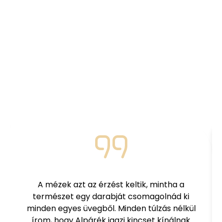
Elégedett
vásárlóink
mondják
Nézd meg mit mondanak azok, akik már
megkóstolták termékeinket!
A mézek azt az érzést keltik, mintha a
természet egy darabját csomagolnád ki
minden egyes üvegből. Minden túlzás nélkül
írom, hogy Alpárék igazi kincset kínálnak