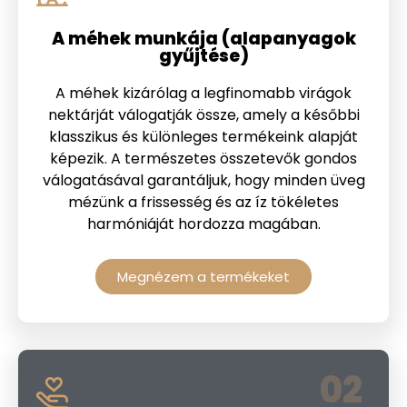
A méhek munkája (alapanyagok
gyűjtése)
A méhek kizárólag a legfinomabb virágok
nektárját válogatják össze, amely a későbbi
klasszikus és különleges termékeink alapját
képezik. A természetes összetevők gondos
válogatásával garantáljuk, hogy minden üveg
mézünk a frissesség és az íz tökéletes
harmóniáját hordozza magában.
Megnézem a termékeket
02