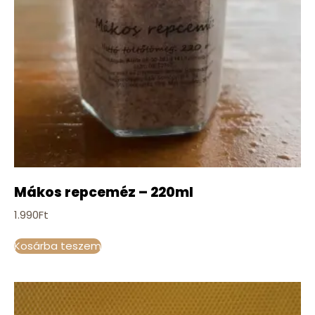
Mákos repceméz – 220ml
1.990
Ft
Kosárba teszem