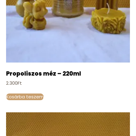
Propoliszos méz – 220ml
2.300
Ft
Kosárba teszem