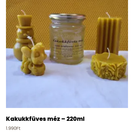
Kakukkfüves méz – 220ml
1.990
Ft