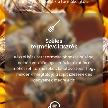
arra, miért szeretik a termékeinket.
Széles
termékválaszték
Kézzel készített termékeink sokszínűsége,
beleértve különleges mézfajtákat és a
méhészeti termékeket, lehetővé teszi, hogy
mindenki megtalálja a saját ízlésének és
igényeinek megfelelőt.