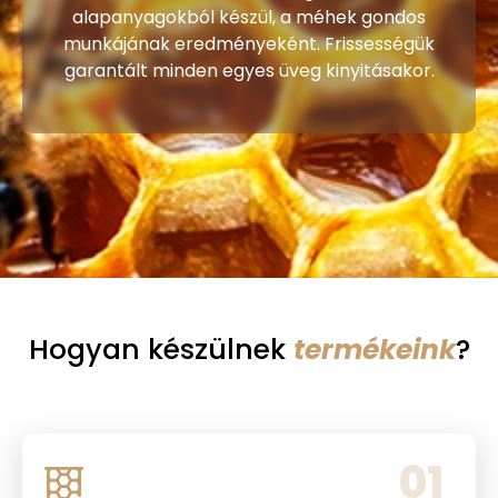
alapanyagokból készül, a méhek gondos
munkájának eredményeként. Frissességük
garantált minden egyes üveg kinyitásakor.
Hogyan készülnek
termékeink
?
01