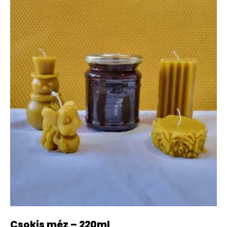
Csokis méz – 220ml