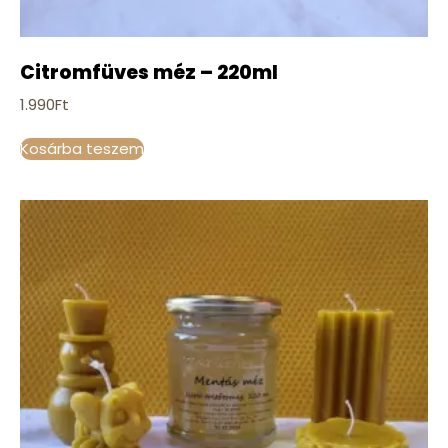
Citromfüves méz – 220ml
1.990
Ft
Kosárba teszem