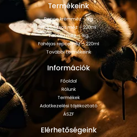
Termékeink
Repce krémméz - 1kg
Propoliszos méz – 220ml
Facélia méz – 1kg
Fahéjas repceméz – 220ml
További termékeink
Információk
Főoldal
Rólunk
Termékek
Adatkezelési tájékoztató
ÁSZF
Elérhetőségeink