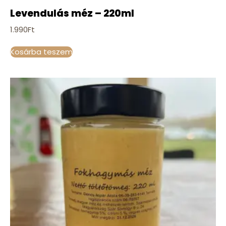
Levendulás méz – 220ml
1.990
Ft
Kosárba teszem