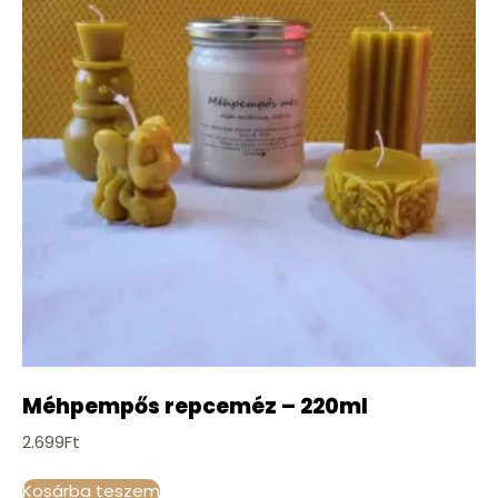
Méhpempős repceméz – 220ml
2.699
Ft
Kosárba teszem