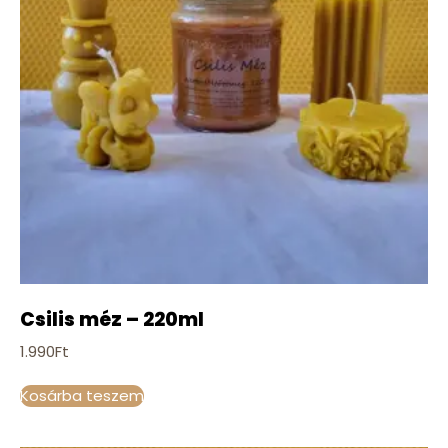
Csilis méz – 220ml
1.990
Ft
Kosárba teszem