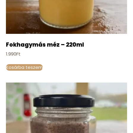
Fokhagymás méz – 220ml
1.990
Ft
Kosárba teszem