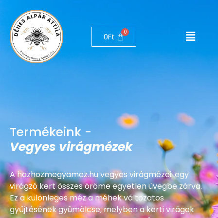
0
Ft
Termékeink -
Vegyes virágmézek
A hazhozmegyamez.hu vegyes virágmézei: egy
virágzó kert összes öröme egyetlen üvegbe zárva.
Ez a különleges méz a méhek változatos
gyűjtésének gyümölcse, melyben a kerti virágok