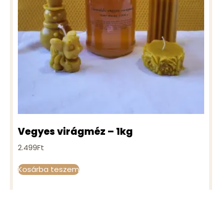
Vegyes virágméz – 1kg
2.499
Ft
Kosárba teszem