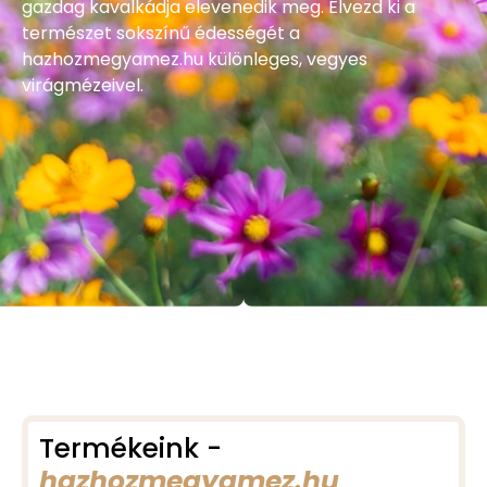
gazdag kavalkádja elevenedik meg. Élvezd ki a
természet sokszínű édességét a
hazhozmegyamez.hu különleges, vegyes
virágmézeivel.
Termékeink -
hazhozmegyamez.hu