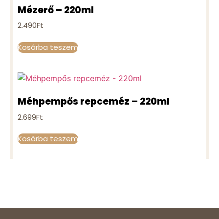
Mézerő – 220ml
2.490
Ft
Kosárba teszem
Méhpempős repceméz – 220ml
2.699
Ft
Kosárba teszem