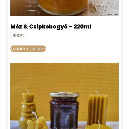
Méz & Csipkebogyó – 220ml
1.990
Ft
Kosárba teszem