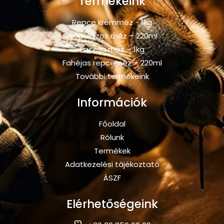
Termékeink
Repce krémméz - 1kg
Propoliszos méz – 220ml
Facélia méz – 1kg
Fahéjas repceméz – 220ml
További termékeink
Információk
Főoldal
Rólunk
Termékek
Adatkezelési tájékoztató
ÁSZF
Elérhetőségeink