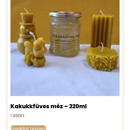
Kakukkfüves méz – 220ml
1.990
Ft
Kosárba teszem