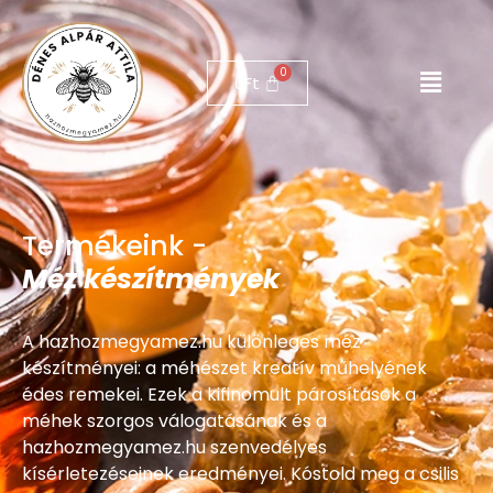
0
Ft
Termékeink -
Méz készítmények
A hazhozmegyamez.hu különleges méz
készítményei: a méhészet kreatív műhelyének
édes remekei. Ezek a kifinomult párosítások a
méhek szorgos válogatásának és a
hazhozmegyamez.hu szenvedélyes
kísérletezéseinek eredményei. Kóstold meg a csilis