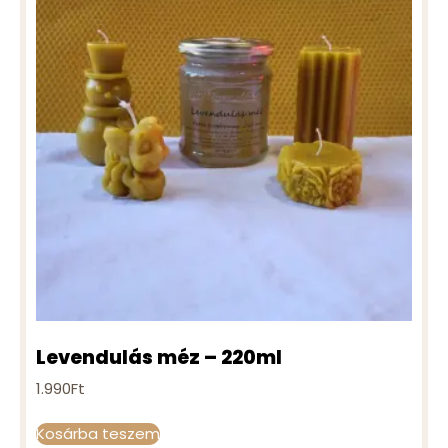
Levendulás méz – 220ml
1.990
Ft
Kosárba teszem