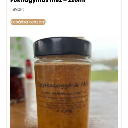
Fokhagymás méz – 220ml
1.990
Ft
Kosárba teszem