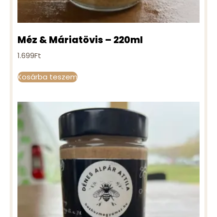
Méz & Máriatövis – 220ml
1.699
Ft
Kosárba teszem