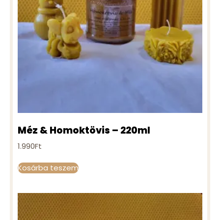
Méz & Homoktövis – 220ml
1.990
Ft
Kosárba teszem