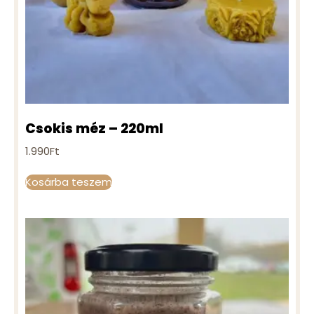
Csokis méz – 220ml
1.990
Ft
Kosárba teszem