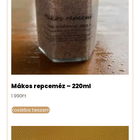
Mákos repceméz – 220ml
1.990
Ft
Kosárba teszem