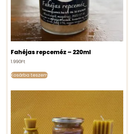
Fahéjas repceméz – 220ml
1.990
Ft
Kosárba teszem