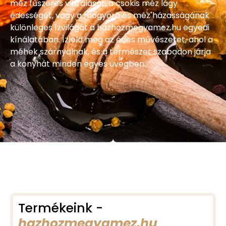
méz fűszeres vibrálását, a csokis méz lágy
édességét, vagy a mogyoró és méz házasságának
különleges ízvilágát a hazhozmegyamez.hu egyedi
kínálatában. Ízleld meg az édes művészetet, ahol a
méhek szárnyalnak, és a természet szabadon járja
a konyhát minden egyes üvegben.
Termékeink -
hazhozmegyamez.hu