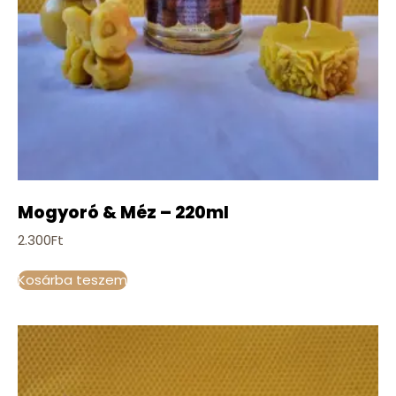
Mogyoró & Méz – 220ml
2.300
Ft
Kosárba teszem