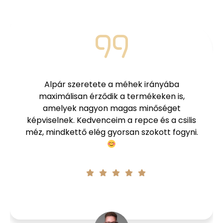
Az év 365 napjában szoktam fogyasztani a
termékeket. Télen propoliszt, tavasszal
vegyes virágmézet, nyáron a különböző
magvas mézeket, ősszel pedig a repceméz
leginkább a favorit.