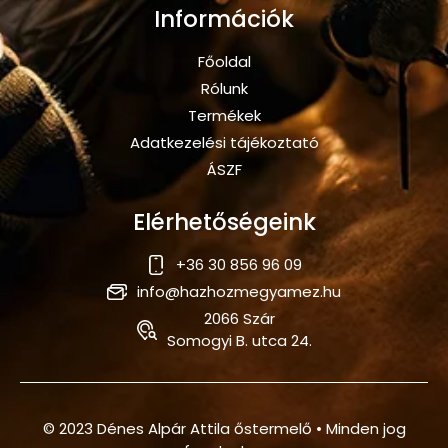
Információk
Főoldal
Rólunk
Termékek
Adatkezelési tájékoztató
ÁSZF
Elérhetőségeink
+36 30 856 96 09
info@hazhozmegyamez.hu
2066 Szár
Somogyi B. utca 24.
© 2023 Dénes Alpár Attila őstermelő • Minden jog