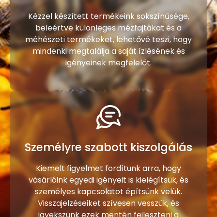
Kézzel készített termékeink sokszínűsége,
beleértve különleges mézfajtákat és a
méhészeti termékeket, lehetővé teszi, hogy
mindenki megtalálja a saját ízlésének és
igényeinek megfelelőt.
Személyre szabott kiszolgálás
Kiemelt figyelmet fordítunk arra, hogy
vásárlóink egyedi igényeit is kielégítsük, és
személyes kapcsolatot építsünk velük.
Visszajelzéseiket szívesen vesszük, és
igyekszünk ezek mentén fejleszteni a