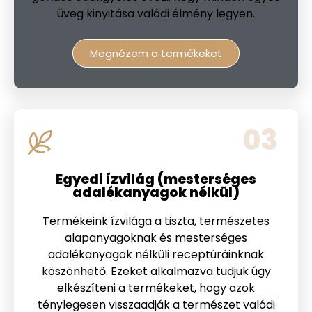
üveg kinyitása valódi élmény legyen.
Megnézem a termékeket
03
Egyedi ízvilág (mesterséges
adalékanyagok nélkül)
Termékeink ízvilága a tiszta, természetes
alapanyagoknak és mesterséges
adalékanyagok nélküli receptúráinknak
köszönhető. Ezeket alkalmazva tudjuk úgy
elkészíteni a termékeket, hogy azok
ténylegesen visszaadják a természet valódi