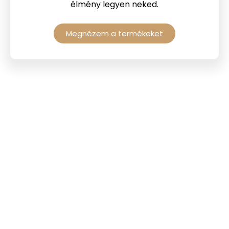
élmény legyen neked.
Megnézem a termékeket
Elégedett
vásárlóink
mondják
Nézd meg mit mondanak azok, akik már
megkóstolták termékeinket!