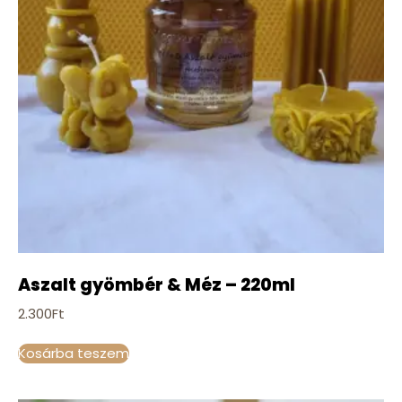
Aszalt gyömbér & Méz – 220ml
2.300
Ft
Kosárba teszem