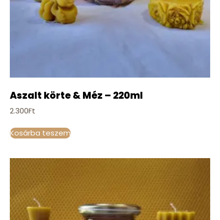
Aszalt körte & Méz – 220ml
2.300
Ft
Kosárba teszem