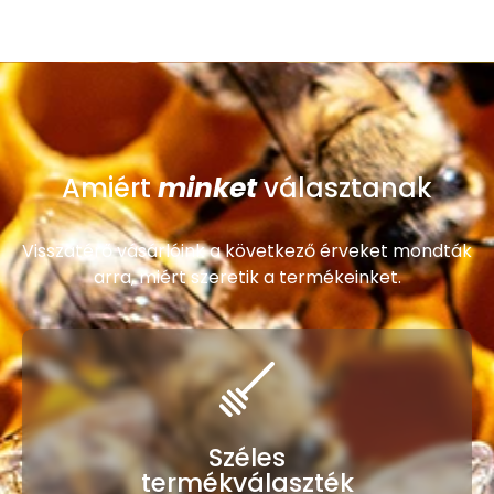
minket
Amiért
választanak
Visszatérő vásárlóink a következő érveket mondták
arra, miért szeretik a termékeinket.
Széles
termékválaszték