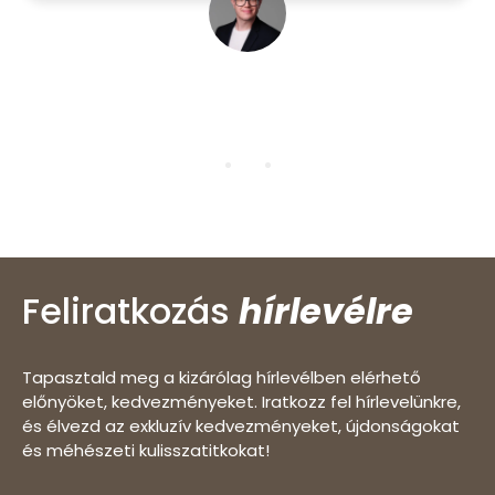
Anikó
Feliratkozás
hírlevélre
Tapasztald meg a kizárólag hírlevélben elérhető
előnyöket, kedvezményeket. Iratkozz fel hírlevelünkre,
és élvezd az exkluzív kedvezményeket, újdonságokat
és méhészeti kulisszatitkokat!