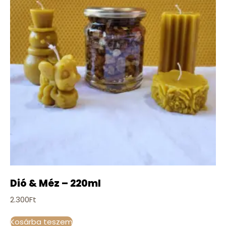
Dió & Méz – 220ml
2.300
Ft
Kosárba teszem