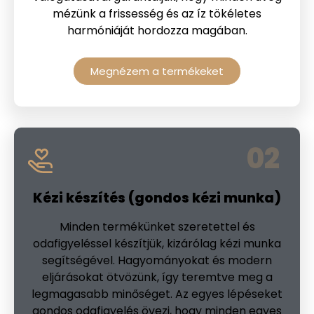
mézünk a frissesség és az íz tökéletes
harmóniáját hordozza magában.
Megnézem a termékeket
02
Kézi készítés (gondos kézi munka)
Minden termékünket szeretettel és
odafigyeléssel készítjük, kizárólag kézi munka
segítségével. Hagyományokat és modern
eljárásokat ötvözünk, így teremtve meg a
legmagasabb minőséget. Az egyes lépéseket
gondos odafigyelés övezi, hogy minden egyes