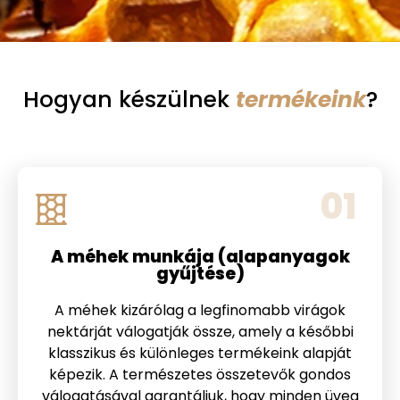
Hogyan készülnek
termékeink
?
01
A méhek munkája (alapanyagok
gyűjtése)
A méhek kizárólag a legfinomabb virágok
nektárját válogatják össze, amely a későbbi
klasszikus és különleges termékeink alapját
képezik. A természetes összetevők gondos
válogatásával garantáljuk, hogy minden üveg