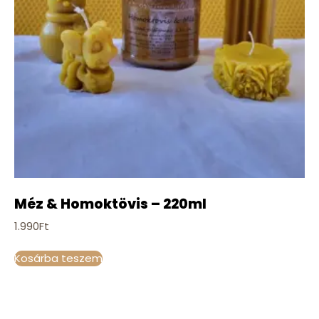
Méz & Homoktövis – 220ml
1.990
Ft
Kosárba teszem