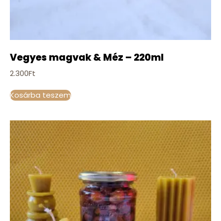
Vegyes magvak & Méz – 220ml
2.300
Ft
Kosárba teszem