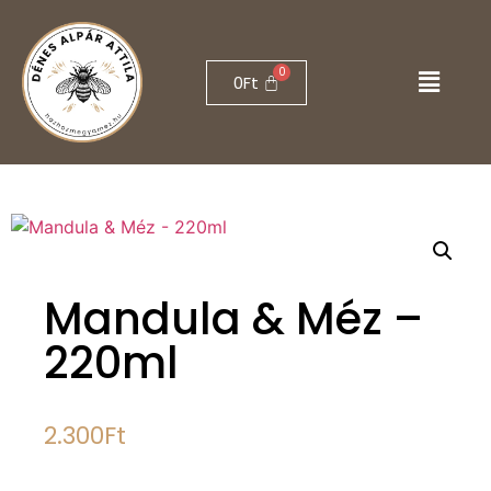
0
Ft
Mandula & Méz –
220ml
2.300
Ft