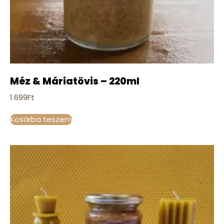
Méz & Máriatövis – 220ml
1.699
Ft
Kosárba teszem