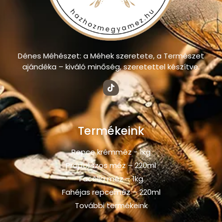
Dénes Méhészet: a Méhek szeretete, a Természet
ajándéka – kiváló minőség, szeretettel készítve.
Termékeink
Repce krémméz - 1kg
Propoliszos méz – 220ml
Facélia méz – 1kg
Fahéjas repceméz – 220ml
További termékeink