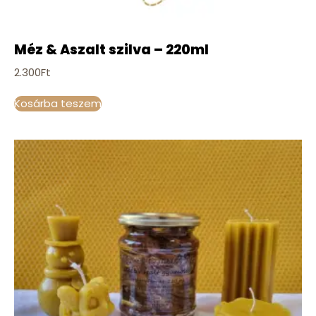
Méz & Aszalt szilva – 220ml
2.300
Ft
Kosárba teszem