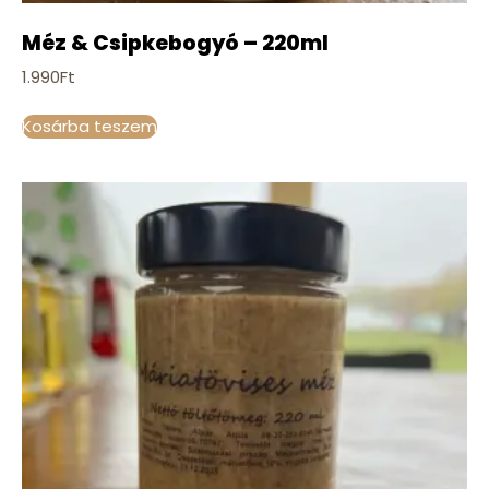
Méz & Csipkebogyó – 220ml
1.990
Ft
Kosárba teszem