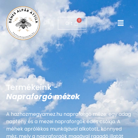
0
Ft
Termékeink -
Napraforgó mézek
A hazhozmegyamez.hu napraforgó méze: egy adag
napfény és a mezei napraforgók édes csókja. A
méhek aprólékos munkájával alkotott, könnyed
méz, mely a napraforgók magával ragadó illatát