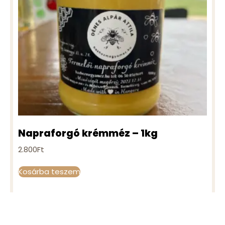
Napraforgó krémméz – 1kg
2.800
Ft
Kosárba teszem