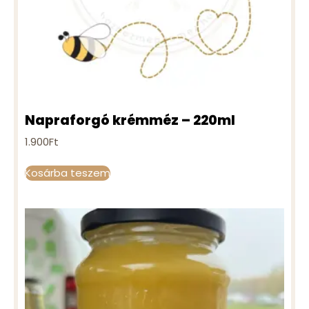
Napraforgó krémméz – 220ml
1.900
Ft
Kosárba teszem