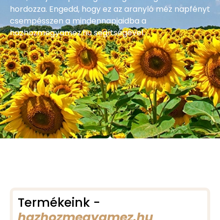
hordozza. Engedd, hogy ez az aranyló méz napfényt
csempésszen a mindennapjaidba a
hazhozmegyamez.hu segítségével.
Termékeink -
hazhozmegyamez.hu