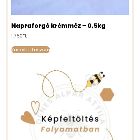
Napraforgó krémméz – 0,5kg
1.750
Ft
Kosárba teszem