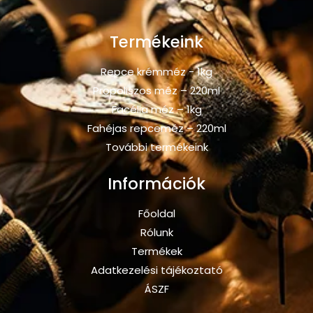
Termékeink
Repce krémméz - 1kg
Propoliszos méz – 220ml
Facélia méz – 1kg
Fahéjas repceméz – 220ml
További termékeink
Információk
Főoldal
Rólunk
Termékek
Adatkezelési tájékoztató
ÁSZF