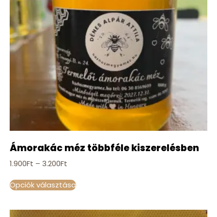
Ámorakác méz többféle kiszerelésben
1.900
Ft
–
3.200
Ft
Opciók választása