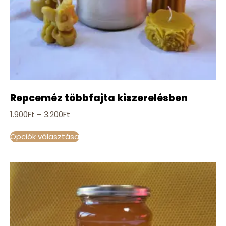
Repceméz többfajta kiszerelésben
1.900
Ft
–
3.200
Ft
Opciók választása