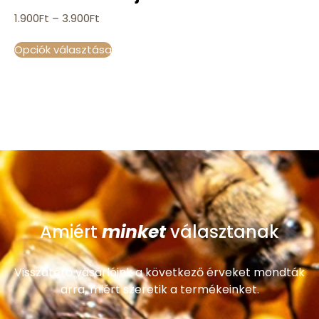
1.900
Ft
–
3.900
Ft
Opciók választása
minket
Amiért
választanak
Visszatérő vásárlóink a következő érveket mondták
arra, miért szeretik a termékeinket.