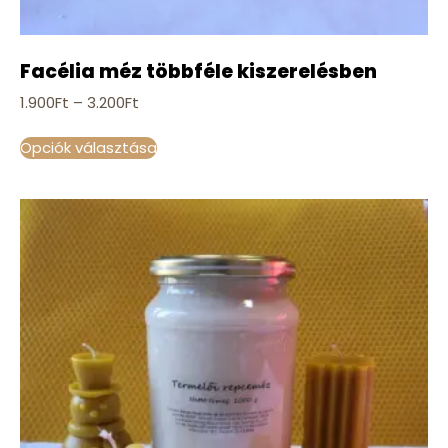
Facélia méz többféle kiszerelésben
1.900
Ft
–
3.200
Ft
Opciók választása