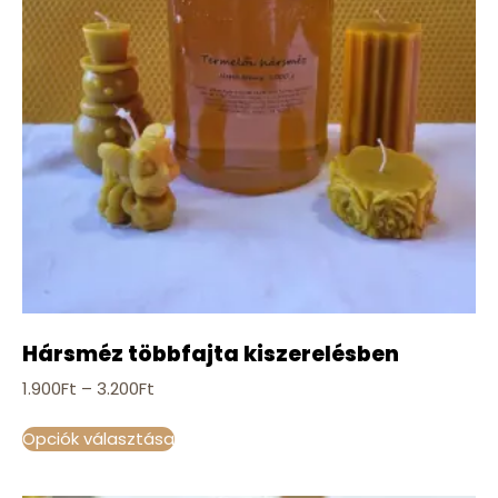
Hársméz többfajta kiszerelésben
1.900
Ft
–
3.200
Ft
Opciók választása