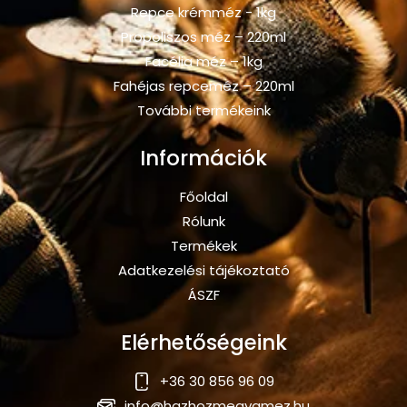
Repce krémméz - 1kg
Propoliszos méz – 220ml
Facélia méz – 1kg
Fahéjas repceméz – 220ml
További termékeink
Információk
Főoldal
Rólunk
Termékek
Adatkezelési tájékoztató
ÁSZF
Elérhetőségeink
+36 30 856 96 09
info@hazhozmegyamez.hu