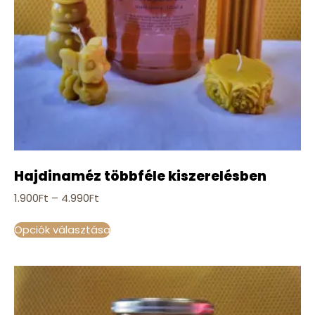
Hajdinaméz többféle kiszerelésben
1.900
Ft
–
4.990
Ft
Opciók választása