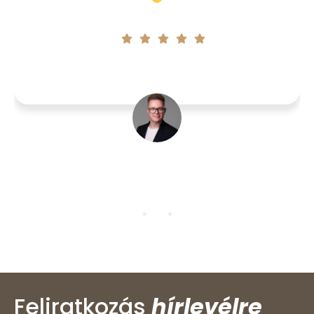
Anikó
Feliratkozás
hírlevélre