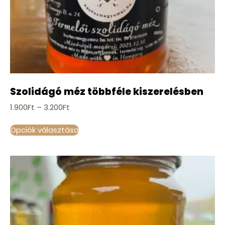
Szolidágó méz többféle kiszerelésben
1.900
Ft
–
3.200
Ft
Opciók választása