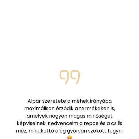
Elégedett
vásárlóink
mondják
Nézd meg mit mondanak azok, akik már
megkóstolták termékeinket!
Az év 365 napjában szoktam fogyasztani a
termékeket. Télen propoliszt, tavasszal
vegyes virágmézet, nyáron a különböző
magvas mézeket, ősszel pedig a repceméz
leginkább a favorit.