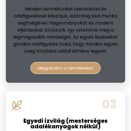
Minden termékünket szeretettel és
odafigyeléssel készítjük, kizárólag kézi munka
segítségével. Hagyományokat és modern
eljárásokat ötvözünk, így teremtve meg a
legmagasabb minőséget. Az egyes lépéseket
gondos odafigyelés övezi, hogy minden egyes
üveg kinyitása valódi élmény legyen.
Megnézem a termékeket
03
Egyedi ízvilág (mesterséges
adalékanyagok nélkül)