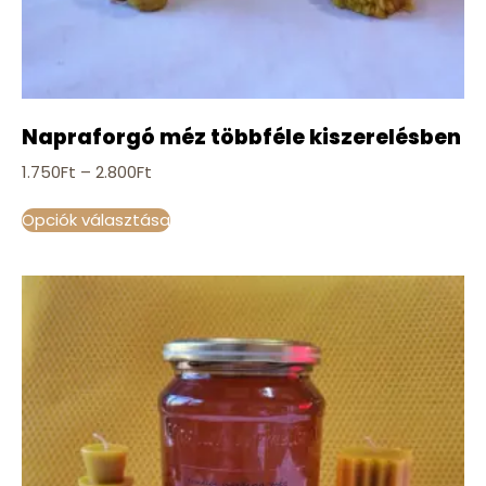
Napraforgó méz többféle kiszerelésben
1.750
Ft
–
2.800
Ft
Opciók választása