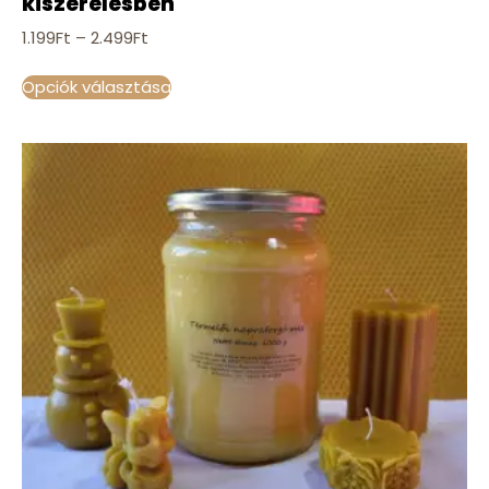
kiszerelésben
1.199
Ft
–
2.499
Ft
Opciók választása