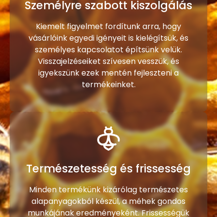
Személyre szabott kiszolgálás
Kiemelt figyelmet fordítunk arra, hogy
vásárlóink egyedi igényeit is kielégítsük, és
személyes kapcsolatot építsünk velük.
Visszajelzéseiket szívesen vesszük, és
igyekszünk ezek mentén fejleszteni a
termékeinket.
Természetesség és frissesség
Minden termékünk kizárólag természetes
alapanyagokból készül, a méhek gondos
munkájának eredményeként. Frissességük