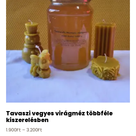
Tavaszi vegyes virágméz többféle
kiszerelésben
1.900
Ft
–
3.200
Ft