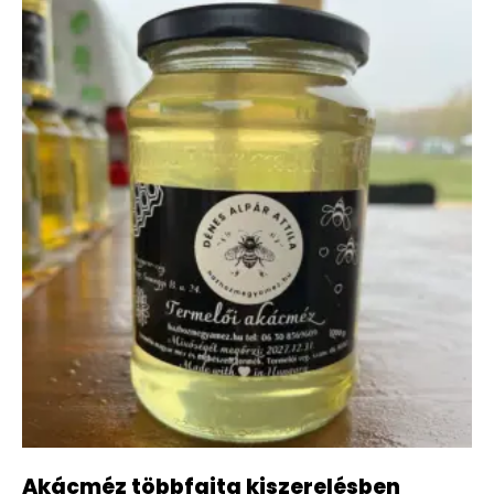
Akácméz többfajta kiszerelésben