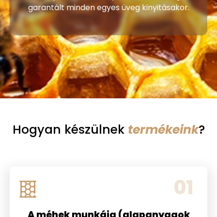
garantált minden egyes üveg kinyitásakor.
Hogyan készülnek
termékeink
?
01
A méhek munkája (alapanyagok