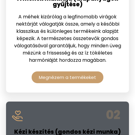
gyűjtése)
A méhek kizárólag a legfinomabb virágok
nektárját válogatják össze, amely a későbbi
klasszikus és különleges termékeink alapját
képezik. A természetes összetevők gondos
válogatásával garantáljuk, hogy minden üveg
mézünk a frissesség és az íz tökéletes
harmóniáját hordozza magában.
Megnézem a termékeket
02
Kézi készítés (gondos kézi munka)