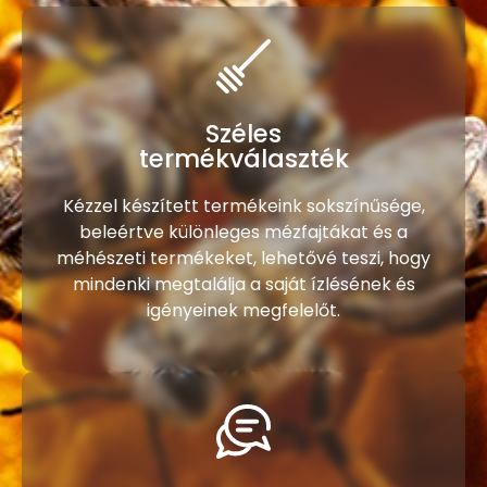
Széles
termékválaszték
Kézzel készített termékeink sokszínűsége,
beleértve különleges mézfajtákat és a
méhészeti termékeket, lehetővé teszi, hogy
mindenki megtalálja a saját ízlésének és
igényeinek megfelelőt.