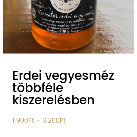
Erdei vegyesméz
többféle
kiszerelésben
1.900
Ft
–
3.200
Ft