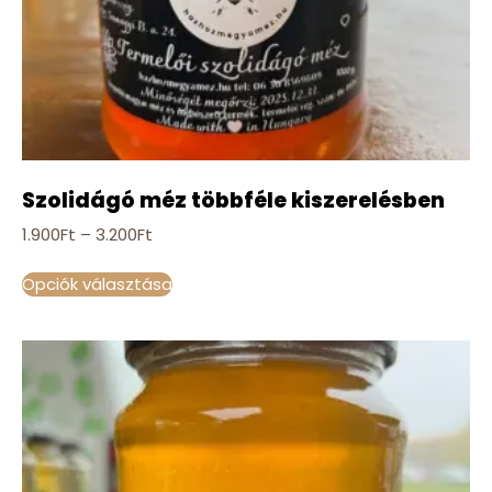
Szolidágó méz többféle kiszerelésben
1.900
Ft
–
3.200
Ft
Opciók választása