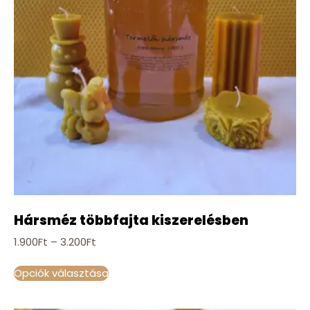
Hársméz többfajta kiszerelésben
1.900
Ft
–
3.200
Ft
Opciók választása