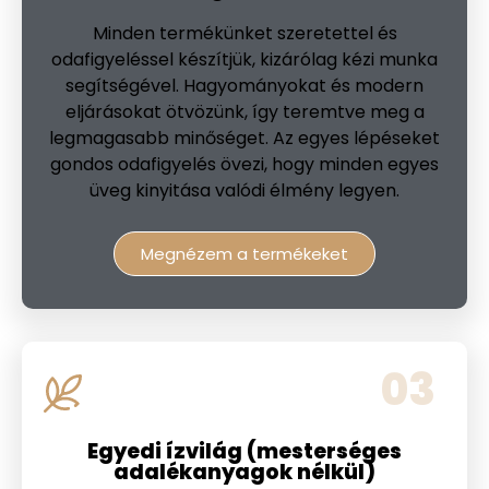
Minden termékünket szeretettel és
odafigyeléssel készítjük, kizárólag kézi munka
segítségével. Hagyományokat és modern
eljárásokat ötvözünk, így teremtve meg a
legmagasabb minőséget. Az egyes lépéseket
gondos odafigyelés övezi, hogy minden egyes
üveg kinyitása valódi élmény legyen.
Megnézem a termékeket
03
Egyedi ízvilág (mesterséges
adalékanyagok nélkül)