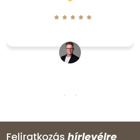
Anikó
Feliratkozás
hírlevélre