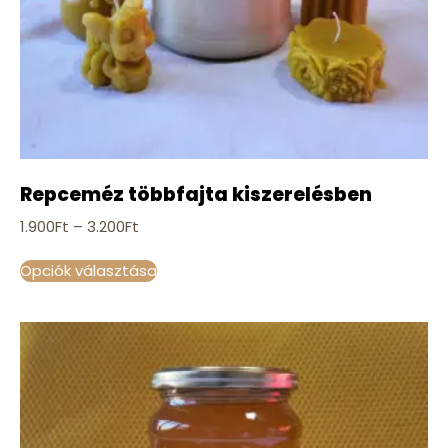
Repceméz többfajta kiszerelésben
1.900
Ft
–
3.200
Ft
Opciók választása