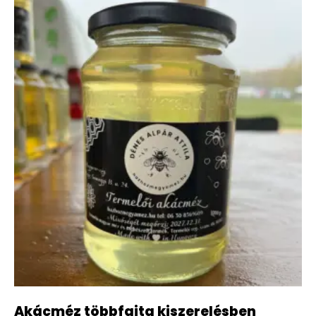
Akácméz többfajta kiszerelésben