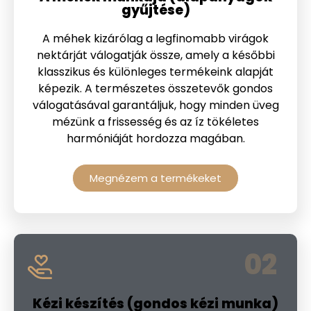
gyűjtése)
A méhek kizárólag a legfinomabb virágok
nektárját válogatják össze, amely a későbbi
klasszikus és különleges termékeink alapját
képezik. A természetes összetevők gondos
válogatásával garantáljuk, hogy minden üveg
mézünk a frissesség és az íz tökéletes
harmóniáját hordozza magában.
Megnézem a termékeket
02
Kézi készítés (gondos kézi munka)