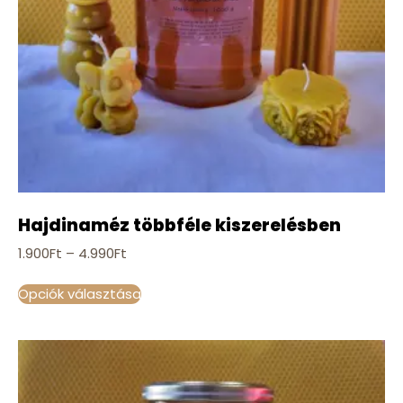
Hajdinaméz többféle kiszerelésben
1.900
Ft
–
4.990
Ft
Opciók választása