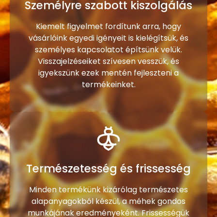
Személyre szabott kiszolgálás
Kiemelt figyelmet fordítunk arra, hogy
vásárlóink egyedi igényeit is kielégítsük, és
személyes kapcsolatot építsünk velük.
Visszajelzéseiket szívesen vesszük, és
igyekszünk ezek mentén fejleszteni a
termékeinket.
Természetesség és frissesség
Minden termékünk kizárólag természetes
alapanyagokból készül, a méhek gondos
munkájának eredményeként. Frissességük