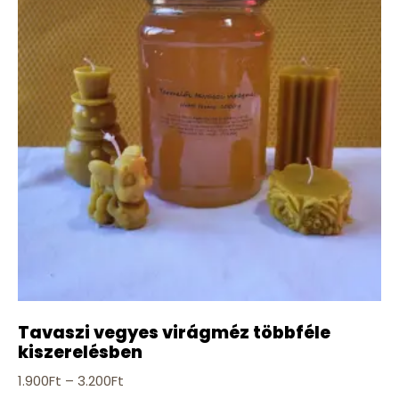
Tavaszi vegyes virágméz többféle
kiszerelésben
1.900
Ft
–
3.200
Ft