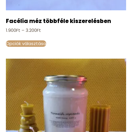
Facélia méz többféle kiszerelésben
1.900
Ft
–
3.200
Ft
Opciók választása