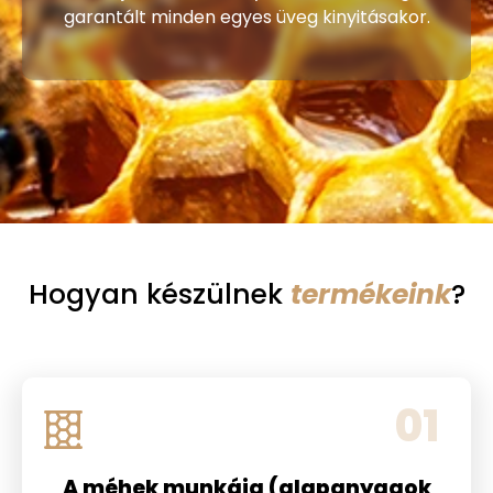
garantált minden egyes üveg kinyitásakor.
Hogyan készülnek
termékeink
?
01
A méhek munkája (alapanyagok