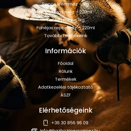
Repce krémméz - 1kg
Propoliszos méz – 220ml
Facélia méz – 1kg
Fahéjas repceméz – 220ml
További termékeink
Információk
Főoldal
Rólunk
Termékek
Adatkezelési tájékoztató
ÁSZF
Elérhetőségeink
+36 30 856 96 09
info@hazhozmegyamez.hu