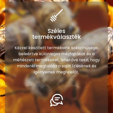
Széles
termékválaszték
Kézzel készített termékeink sokszínűsége,
beleértve különleges mézfajtákat és a
méhészeti termékeket, lehetővé teszi, hogy
mindenki megtalálja a saját ízlésének és
igényeinek megfelelőt.