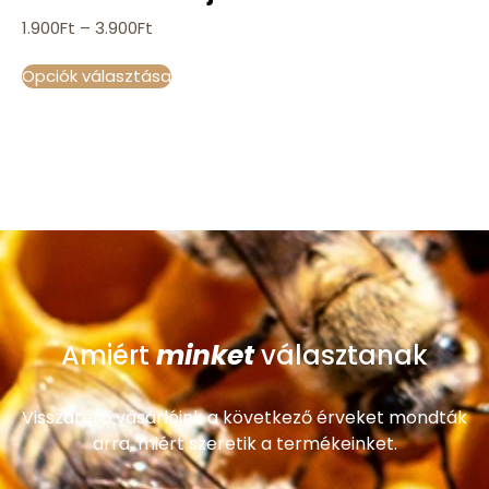
1.900
Ft
–
3.900
Ft
Opciók választása
minket
Amiért
választanak
Visszatérő vásárlóink a következő érveket mondták
arra, miért szeretik a termékeinket.