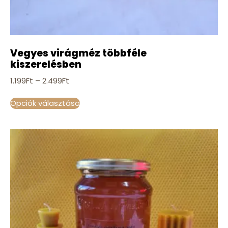
Vegyes virágméz többféle
kiszerelésben
1.199
Ft
–
2.499
Ft
Opciók választása