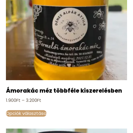
Ámorakác méz többféle kiszerelésben
1.900
Ft
–
3.200
Ft
Opciók választása