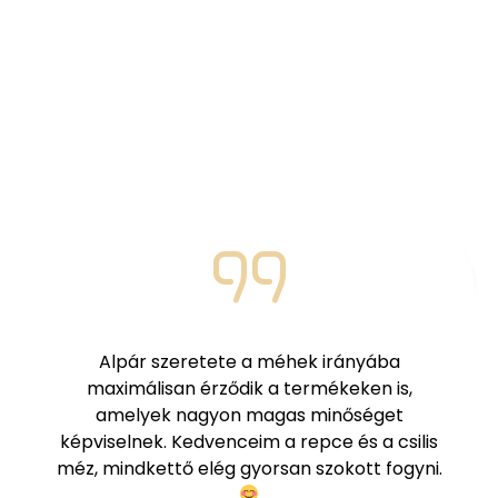
Elégedett
vásárlóink
mondják
Nézd meg mit mondanak azok, akik már
megkóstolták termékeinket!
Az év 365 napjában szoktam fogyasztani a
termékeket. Télen propoliszt, tavasszal
vegyes virágmézet, nyáron a különböző
magvas mézeket, ősszel pedig a repceméz
leginkább a favorit.