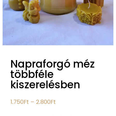
Napraforgó méz
többféle
kiszerelésben
1.750
Ft
–
2.800
Ft