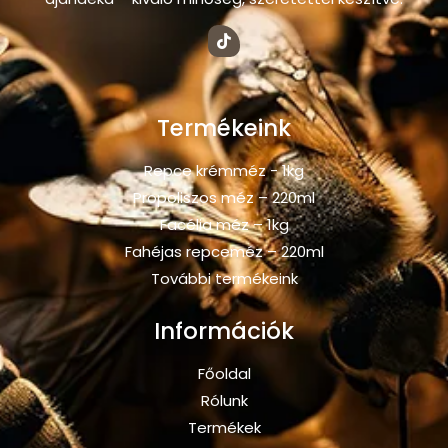
Termékeink
Repce krémméz - 1kg
Propoliszos méz – 220ml
Facélia méz – 1kg
Fahéjas repceméz – 220ml
További termékeink
Információk
Főoldal
Rólunk
Termékek