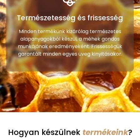
Természetesség és frissesség
Minden termékünk kizárólag természetes
alapanyagokból készül, a méhek gondos
munkájának eredményeként. Frissességük
garantált minden egyes üveg kinyitásakor.
Hogyan készülnek
termékeink
?