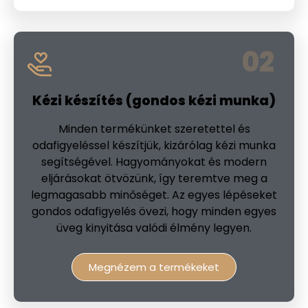
02
Kézi készítés (gondos kézi munka)
Minden termékünket szeretettel és
odafigyeléssel készítjük, kizárólag kézi munka
segítségével. Hagyományokat és modern
eljárásokat ötvözünk, így teremtve meg a
legmagasabb minőséget. Az egyes lépéseket
gondos odafigyelés övezi, hogy minden egyes
üveg kinyitása valódi élmény legyen.
Megnézem a termékeket