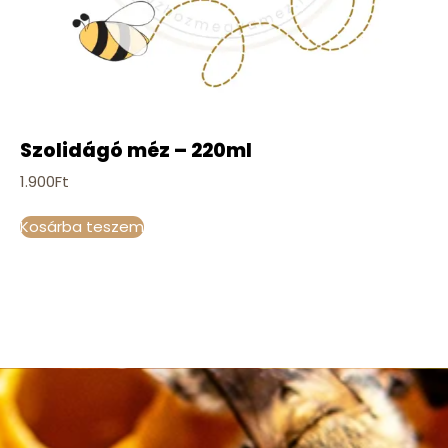
Szolidágó méz – 220ml
1.900
Ft
Kosárba teszem