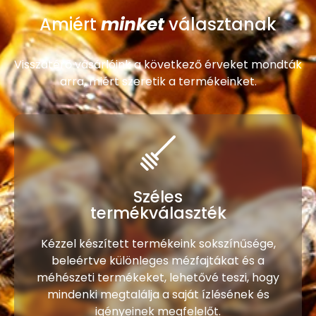
minket
Amiért
választanak
Visszatérő vásárlóink a következő érveket mondták
arra, miért szeretik a termékeinket.
Széles
termékválaszték
Kézzel készített termékeink sokszínűsége,
beleértve különleges mézfajtákat és a
méhészeti termékeket, lehetővé teszi, hogy
mindenki megtalálja a saját ízlésének és
igényeinek megfelelőt.