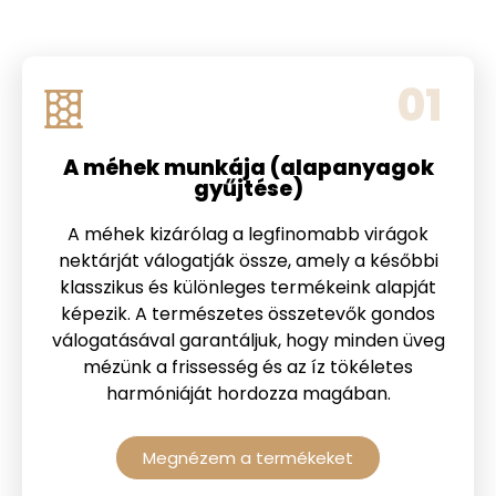
01
A méhek munkája (alapanyagok
gyűjtése)
A méhek kizárólag a legfinomabb virágok
nektárját válogatják össze, amely a későbbi
klasszikus és különleges termékeink alapját
képezik. A természetes összetevők gondos
válogatásával garantáljuk, hogy minden üveg
mézünk a frissesség és az íz tökéletes
harmóniáját hordozza magában.
Megnézem a termékeket