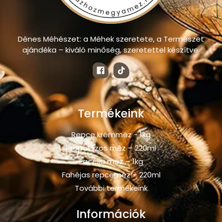
Dénes Méhészet: a Méhek szeretete, a Természet
ajándéka – kiváló minőség, szeretettel készítve.
Termékeink
Repce krémméz - 1kg
Propoliszos méz – 220ml
Facélia méz – 1kg
Fahéjas repceméz – 220ml
További termékeink
Információk