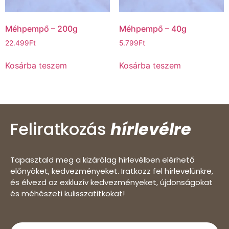
Méhpempő – 200g
Méhpempő – 40g
22.499
Ft
5.799
Ft
Kosárba teszem
Kosárba teszem
Feliratkozás
hírlevélre
Tapasztald meg a kizárólag hírlevélben elérhető
előnyöket, kedvezményeket. Iratkozz fel hírlevelünkre,
és élvezd az exkluzív kedvezményeket, újdonságokat
és méhészeti kulisszatitkokat!