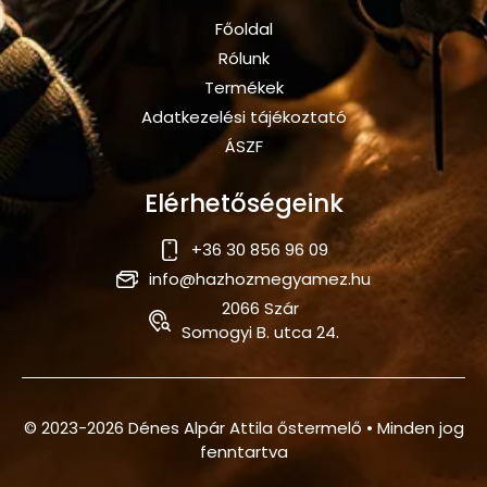
Főoldal
Rólunk
Termékek
Adatkezelési tájékoztató
ÁSZF
Elérhetőségeink
+36 30 856 96 09
info@hazhozmegyamez.hu
2066 Szár
Somogyi B. utca 24.
© 2023-2026 Dénes Alpár Attila őstermelő • Minden jog
fenntartva