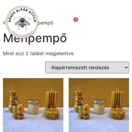
0
Ft
Kezdőlap
/ Méhpempő
Méhpempő
Mind a(z) 2 találat megjelenítve