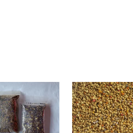
ékeink
Termékkategóriák
Rólunk