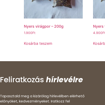
Nyers virágpor – 200g
Nyers 
1.900
Ft
4.900
F
Kosárba teszem
Kosár
Feliratkozás
hírlevélre
Tapasztald meg a kizárólag hírlevélben elérhető
előnyöket, kedvezményeket. Iratkozz fel