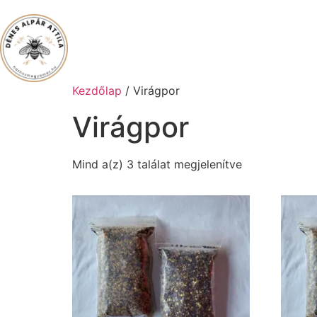
Főoldal
Term
Kezdőlap
/ Virágpor
Virágpor
Mind a(z) 3 találat megjelenítve