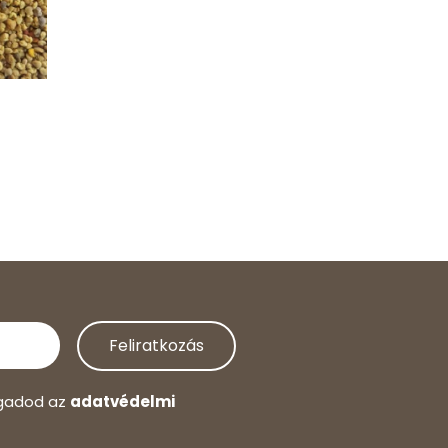
Feliratkozás
ogadod az
adatvédelmi