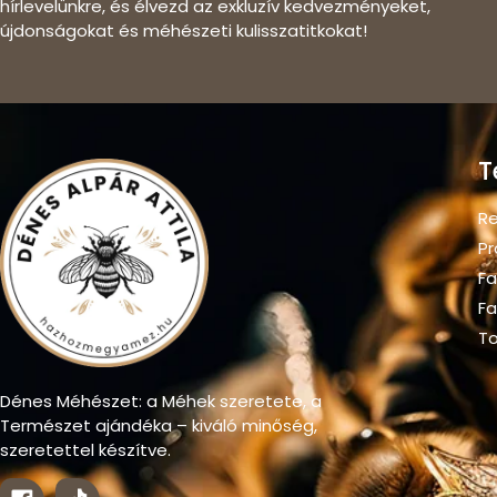
hírlevelünkre, és élvezd az exkluzív kedvezményeket,
újdonságokat és méhészeti kulisszatitkokat!
T
Re
Pr
Fa
Fa
To
Dénes Méhészet: a Méhek szeretete, a
Természet ajándéka – kiváló minőség,
szeretettel készítve.