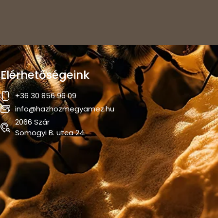
Elérhetőségeink
+36 30 856 96 09
info@hazhozmegyamez.hu
2066 Szár
Somogyi B. utca 24.