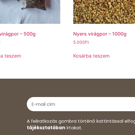
virágpor – 500g
Nyers virágpor – 1000g
t
5.000
Ft
ba teszem
Kosárba teszem
A feliratkozás gombra történő kattintással elf
tájékoztatóban
írtakat.