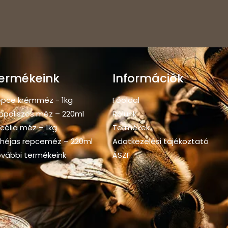
ermékeink
Információk
pce krémméz - 1kg
Főoldal
opoliszos méz – 220ml
Rólunk
célia méz – 1kg
Termékek
héjas repceméz – 220ml
Adatkezelési tájékoztató
vábbi termékeink
ÁSZF