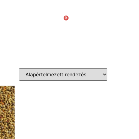
Kapcsolat
0
Ft